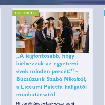
ARCOK
EGYETEMI ÉLET
„A legfontosabb, hogy
kiélvezzük az egyetemi
évek minden percét!” –
Búcsúzunk Szabó Nikoltól,
a Líceumi Paletta hallgatói
munkatársától
Minden történet elérkezik egyszer egy új