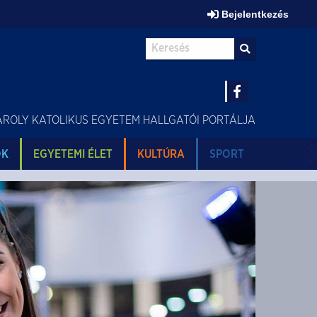
Bejelentkezés
Keresés az egész honlapon:
ÁROLY KATOLIKUS EGYETEM HALLGATÓI PORTÁLJA
OK
EGYETEMI ÉLET
KULTÚRA
SPORT