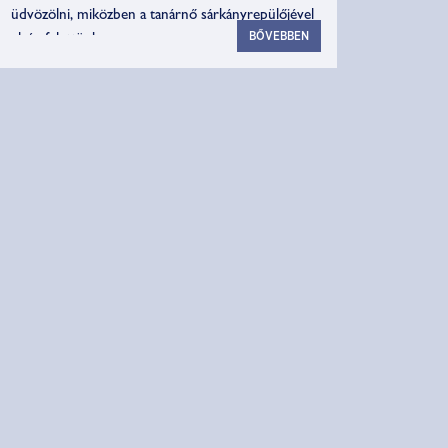
üdvözölni, miközben a tanárnő sárkányrepülőjével
BŐVEBBEN
elzúg felettünk.