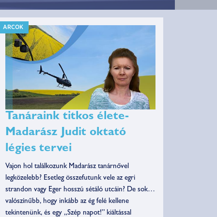
ARCOK
Tanáraink titkos élete-
Madarász Judit oktató
légies tervei
Vajon hol találkozunk Madarász tanárnővel
legközelebb? Esetleg összefutunk vele az egri
strandon vagy Eger hosszú sétáló utcáin? De sokkal
valószínűbb, hogy inkább az ég felé kellene
tekintenünk, és egy „Szép napot!” kiáltással