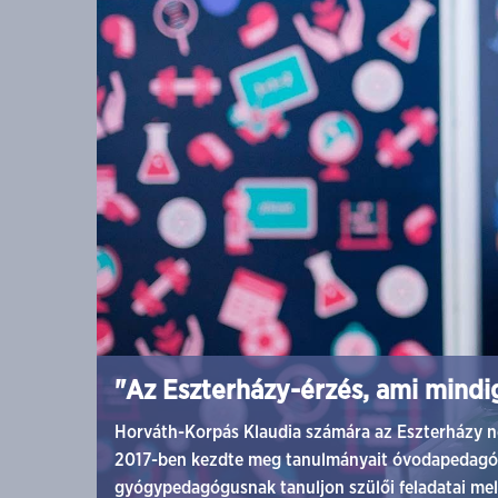
"Az Eszterházy-érzés, ami mindi
Horváth-Korpás Klaudia számára az Eszterházy n
2017-ben kezdte meg tanulmányait óvodapedagógu
gyógypedagógusnak tanuljon szülői feladatai mell