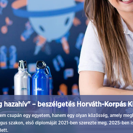
g hazahív" – beszélgetés Horváth-Korpás K
em csupán egy egyetem, hanem egy olyan közösség, amely megha
s szakon, első diplomáját 2021-ben szerezte meg. 2025-ben is
ett.